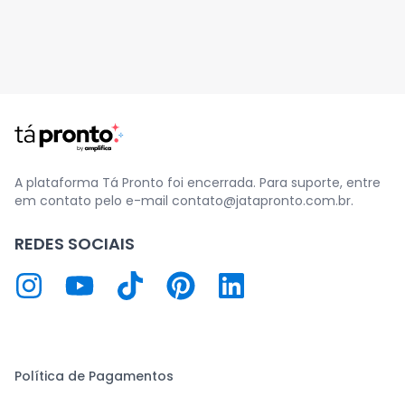
A plataforma Tá Pronto foi encerrada. Para suporte, entre
em contato pelo e-mail
contato@jatapronto.com.br
.
REDES SOCIAIS
Política de Pagamentos