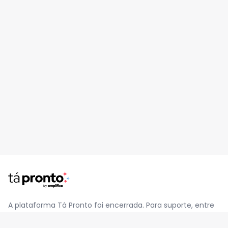
A plataforma Tá Pronto foi encerrada. Para suporte, entre
em contato pelo e-mail
contato@jatapronto.com.br
.