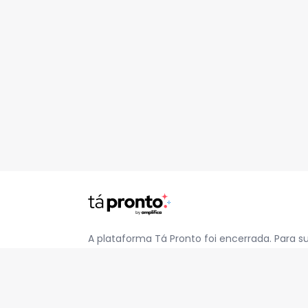
A plataforma Tá Pronto foi encerrada. Para s
pelo e-mail
contato@jatapronto.com.br
.
REDES SOCIAIS