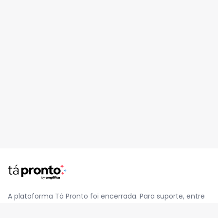
A plataforma Tá Pronto foi encerrada. Para suporte, entre
em contato pelo e-mail
contato@jatapronto.com.br
.