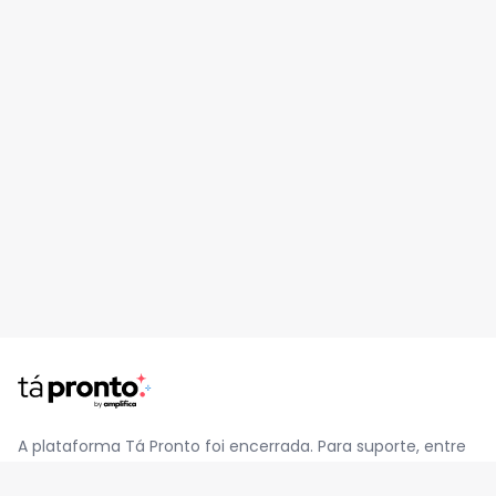
A plataforma Tá Pronto foi encerrada. Para suporte, entre
em contato pelo e-mail
contato@jatapronto.com.br
.