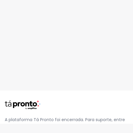
A plataforma Tá Pronto foi encerrada. Para suporte, entre
em contato pelo e-mail
contato@jatapronto.com.br
.