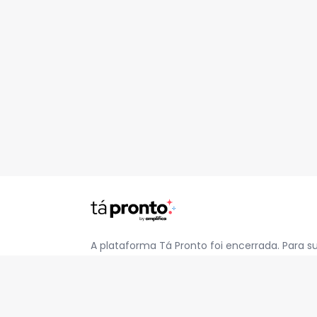
A plataforma Tá Pronto foi encerrada. Para s
pelo e-mail
contato@jatapronto.com.br
.
REDES SOCIAIS