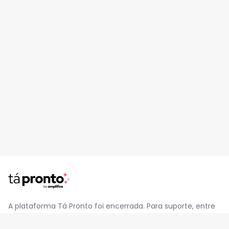
A plataforma Tá Pronto foi encerrada. Para suporte, entre
em contato pelo e-mail
contato@jatapronto.com.br
.