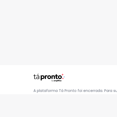
A plataforma Tá Pronto foi encerrada. Para s
pelo e-mail
contato@jatapronto.com.br
.
REDES SOCIAIS