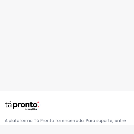
A plataforma Tá Pronto foi encerrada. Para suporte, entre
em contato pelo e-mail
contato@jatapronto.com.br
.