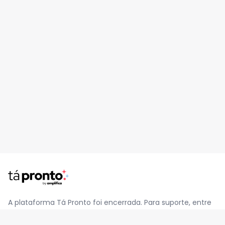
A plataforma Tá Pronto foi encerrada. Para suporte, entre
em contato pelo e-mail
contato@jatapronto.com.br
.