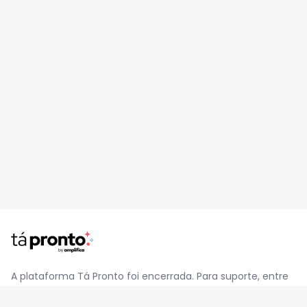
A plataforma Tá Pronto foi encerrada. Para suporte, entre
em contato pelo e-mail
contato@jatapronto.com.br
.