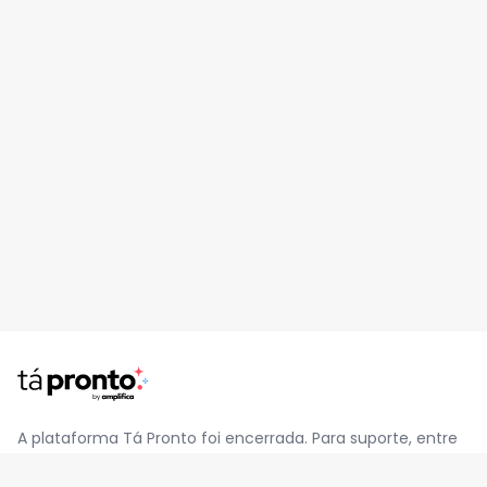
A plataforma Tá Pronto foi encerrada. Para suporte, entre
em contato pelo e-mail
contato@jatapronto.com.br
.