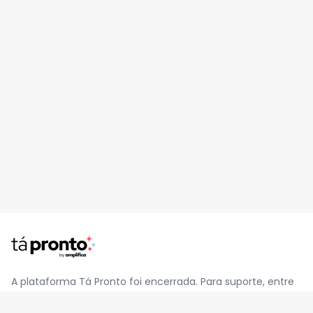
A plataforma Tá Pronto foi encerrada. Para suporte, entre
em contato pelo e-mail
contato@jatapronto.com.br
.