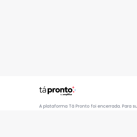
A plataforma Tá Pronto foi encerrada. Para s
pelo e-mail
contato@jatapronto.com.br
.
REDES SOCIAIS