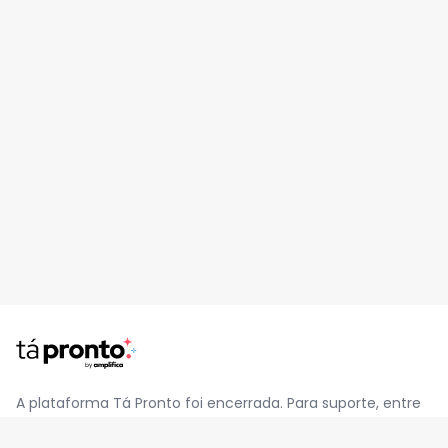
A plataforma Tá Pronto foi encerrada. Para suporte, entre
em contato pelo e-mail
contato@jatapronto.com.br
.