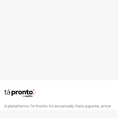
A plataforma Tá Pronto foi encerrada. Para suporte, entre
em contato pelo e-mail
contato@jatapronto.com.br
.