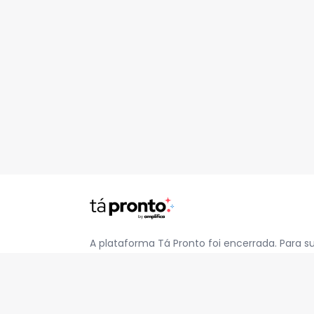
A plataforma Tá Pronto foi encerrada. Para s
pelo e-mail
contato@jatapronto.com.br
.
REDES SOCIAIS