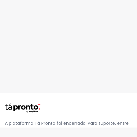
A plataforma Tá Pronto foi encerrada. Para suporte, entre
em contato pelo e-mail
contato@jatapronto.com.br
.