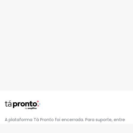
A plataforma Tá Pronto foi encerrada. Para suporte, entre
em contato pelo e-mail
contato@jatapronto.com.br
.