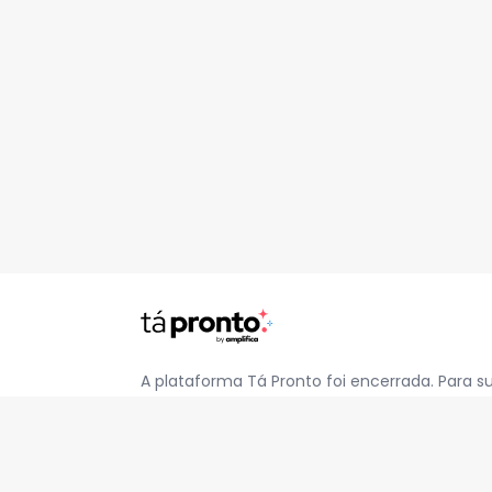
A plataforma Tá Pronto foi encerrada. Para s
pelo e-mail
contato@jatapronto.com.br
.
REDES SOCIAIS