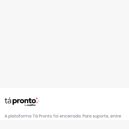
A plataforma Tá Pronto foi encerrada. Para suporte, entre
em contato pelo e-mail
contato@jatapronto.com.br
.