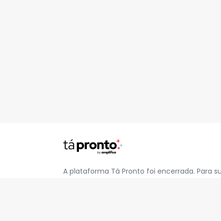
A plataforma Tá Pronto foi encerrada. Para s
pelo e-mail
contato@jatapronto.com.br
.
REDES SOCIAIS