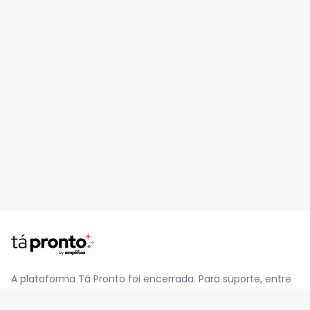
A plataforma Tá Pronto foi encerrada. Para suporte, entre
em contato pelo e-mail
contato@jatapronto.com.br
.