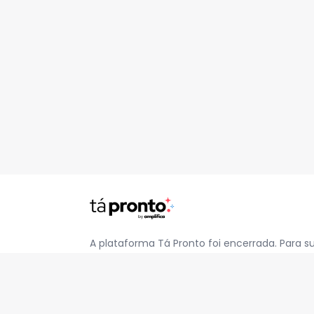
A plataforma Tá Pronto foi encerrada. Para s
pelo e-mail
contato@jatapronto.com.br
.
REDES SOCIAIS