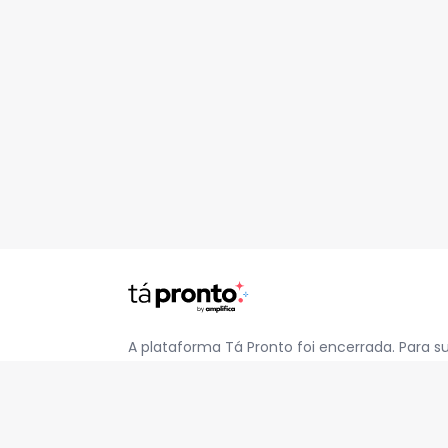
A plataforma Tá Pronto foi encerrada. Para s
pelo e-mail
contato@jatapronto.com.br
.
REDES SOCIAIS