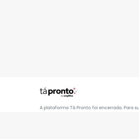
A plataforma Tá Pronto foi encerrada. Para s
pelo e-mail
contato@jatapronto.com.br
.
REDES SOCIAIS