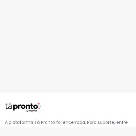
A plataforma Tá Pronto foi encerrada. Para suporte, entre
em contato pelo e-mail
contato@jatapronto.com.br
.