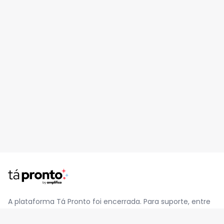
A plataforma Tá Pronto foi encerrada. Para suporte, entre
em contato pelo e-mail
contato@jatapronto.com.br
.