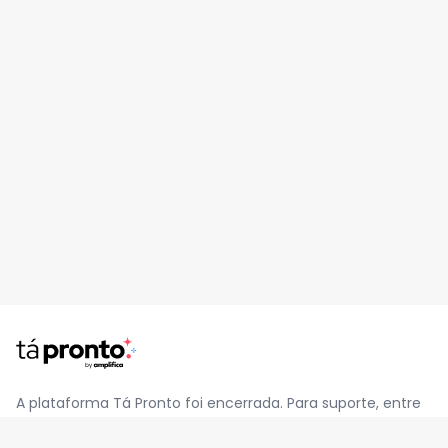
A plataforma Tá Pronto foi encerrada. Para suporte, entre
em contato pelo e-mail
contato@jatapronto.com.br
.