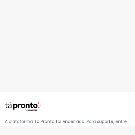
A plataforma Tá Pronto foi encerrada. Para suporte, entre
em contato pelo e-mail
contato@jatapronto.com.br
.