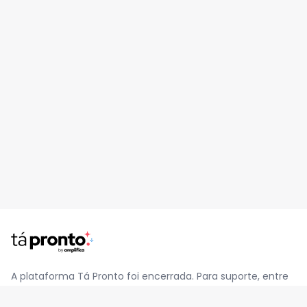
A plataforma Tá Pronto foi encerrada. Para suporte, entre
em contato pelo e-mail
contato@jatapronto.com.br
.