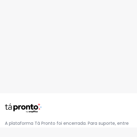
A plataforma Tá Pronto foi encerrada. Para suporte, entre
em contato pelo e-mail
contato@jatapronto.com.br
.