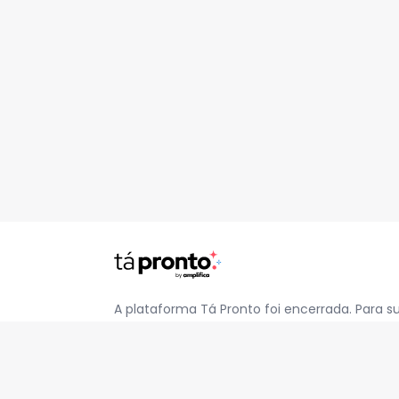
A plataforma Tá Pronto foi encerrada. Para s
pelo e-mail
contato@jatapronto.com.br
.
REDES SOCIAIS