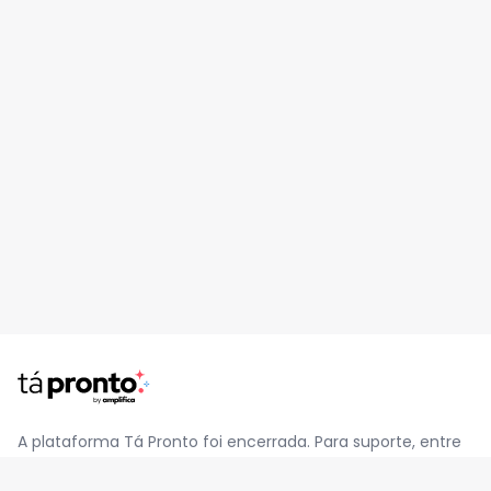
A plataforma Tá Pronto foi encerrada. Para suporte, entre
em contato pelo e-mail
contato@jatapronto.com.br
.