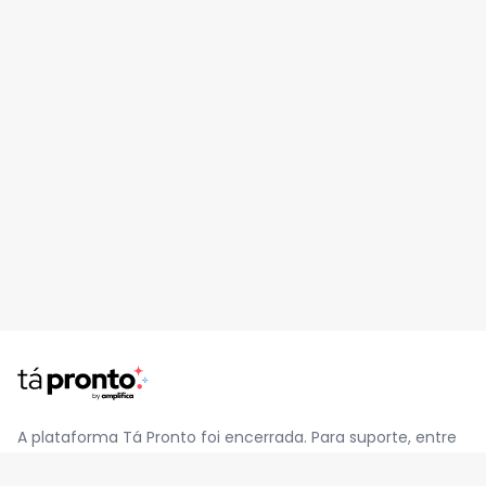
A plataforma Tá Pronto foi encerrada. Para suporte, entre
em contato pelo e-mail
contato@jatapronto.com.br
.