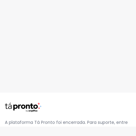
A plataforma Tá Pronto foi encerrada. Para suporte, entre
em contato pelo e-mail
contato@jatapronto.com.br
.