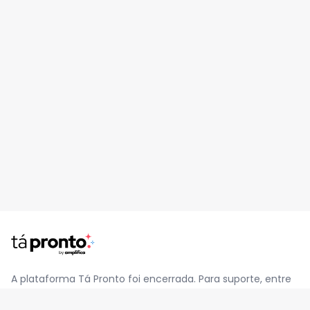
A plataforma Tá Pronto foi encerrada. Para suporte, entre
em contato pelo e-mail
contato@jatapronto.com.br
.