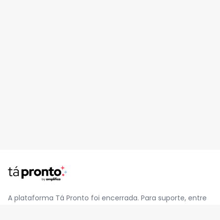
A plataforma Tá Pronto foi encerrada. Para suporte, entre
em contato pelo e-mail
contato@jatapronto.com.br
.