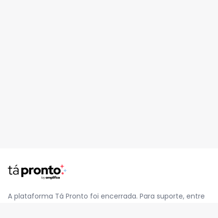
A plataforma Tá Pronto foi encerrada. Para suporte, entre
em contato pelo e-mail
contato@jatapronto.com.br
.