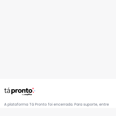
A plataforma Tá Pronto foi encerrada. Para suporte, entre
em contato pelo e-mail
contato@jatapronto.com.br
.