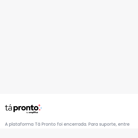
A plataforma Tá Pronto foi encerrada. Para suporte, entre
em contato pelo e-mail
contato@jatapronto.com.br
.