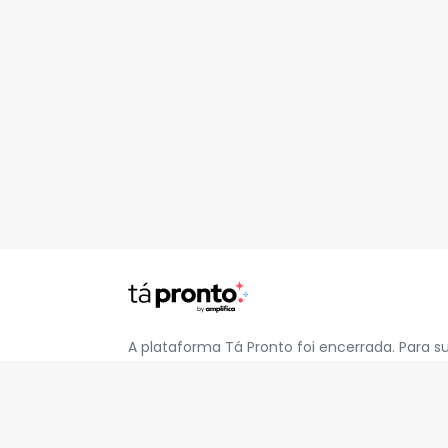
A plataforma Tá Pronto foi encerrada. Para s
pelo e-mail
contato@jatapronto.com.br
.
REDES SOCIAIS