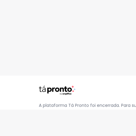
A plataforma Tá Pronto foi encerrada. Para s
pelo e-mail
contato@jatapronto.com.br
.
REDES SOCIAIS