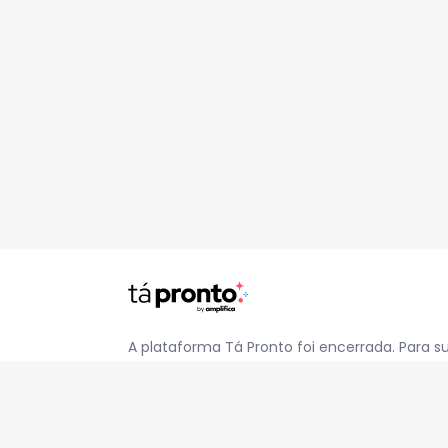
A plataforma Tá Pronto foi encerrada. Para s
pelo e-mail
contato@jatapronto.com.br
.
REDES SOCIAIS