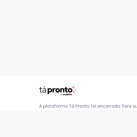
A plataforma Tá Pronto foi encerrada. Para s
pelo e-mail
contato@jatapronto.com.br
.
REDES SOCIAIS