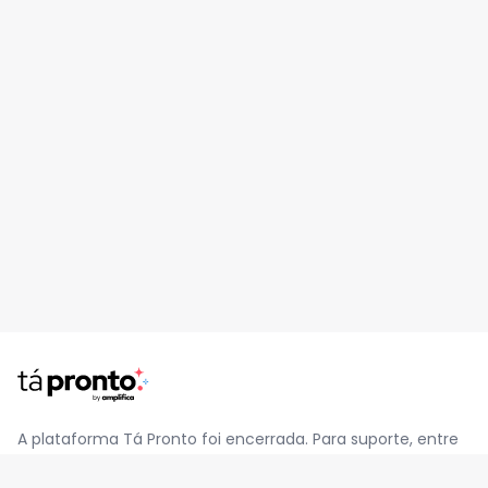
A plataforma Tá Pronto foi encerrada. Para suporte, entre
em contato pelo e-mail
contato@jatapronto.com.br
.