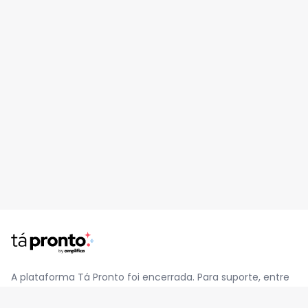
A plataforma Tá Pronto foi encerrada. Para suporte, entre
em contato pelo e-mail
contato@jatapronto.com.br
.