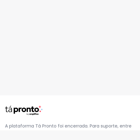
A plataforma Tá Pronto foi encerrada. Para suporte, entre
em contato pelo e-mail
contato@jatapronto.com.br
.