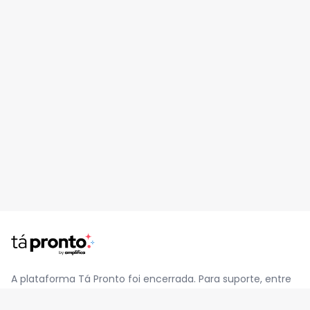
A plataforma Tá Pronto foi encerrada. Para suporte, entre
em contato pelo e-mail
contato@jatapronto.com.br
.